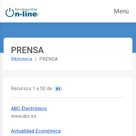
Saltar navegación. Ir directamente al contenido principal
Menú
ar
PRENSA
Biblioteca
PRENSA
Recursos 1 a 50 de
83
ABC Electrónico
www.abc.es
Actualidad Económica